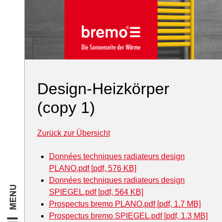
Design-Heizkörper
(copy 1)
Zurück zur Übersicht
Données techniques radiateurs design
PLANO.pdf [pdf, 576 KB]
Données techniques radiateurs design
SPIEGEL.pdf [pdf, 564 KB]
Prospectus bremo PLANO.pdf [pdf, 1.7 MB]
Prospectus bremo SPIEGEL.pdf [pdf, 1.3 MB]